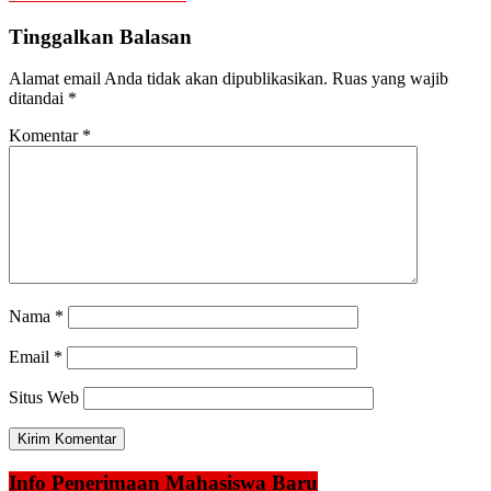
pos
Tinggalkan Balasan
Alamat email Anda tidak akan dipublikasikan.
Ruas yang wajib
ditandai
*
Komentar
*
Nama
*
Email
*
Situs Web
Info Penerimaan Mahasiswa Baru