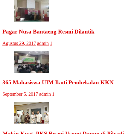
Pagar Nusa Bantaeng Resmi Dilantik
Agustus 29, 2017
admin
1
365 Mahasiswa UIM Ikuti Pembekalan KKN
September 5, 2017
admin
1
Makin Kuat, PKS Resmi Usung Danny di Pilwali