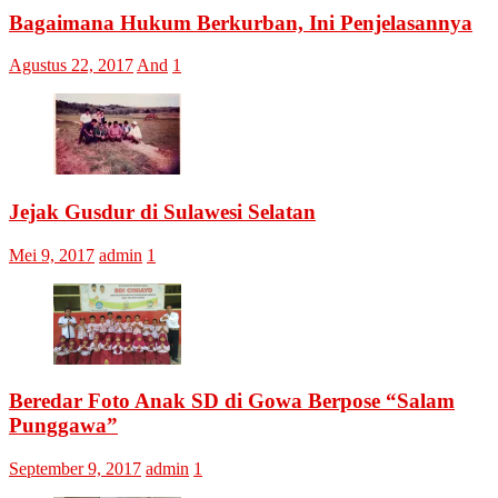
Bagaimana Hukum Berkurban, Ini Penjelasannya
Agustus 22, 2017
And
1
Jejak Gusdur di Sulawesi Selatan
Mei 9, 2017
admin
1
Beredar Foto Anak SD di Gowa Berpose “Salam
Punggawa”
September 9, 2017
admin
1