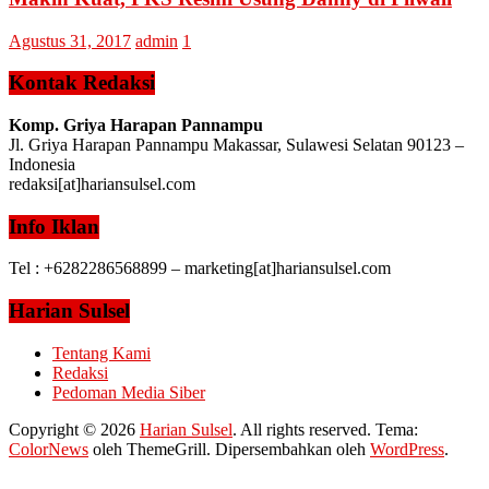
Agustus 31, 2017
admin
1
Kontak Redaksi
Komp. Griya Harapan Pannampu
Jl. Griya Harapan Pannampu Makassar, Sulawesi Selatan 90123 –
Indonesia
redaksi[at]hariansulsel.com
Info Iklan
Tel : +6282286568899 – marketing[at]hariansulsel.com
Harian Sulsel
Tentang Kami
Redaksi
Pedoman Media Siber
Copyright © 2026
Harian Sulsel
. All rights reserved. Tema:
ColorNews
oleh ThemeGrill. Dipersembahkan oleh
WordPress
.