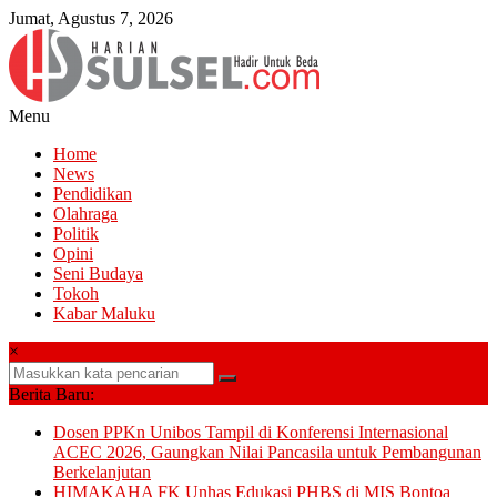
Lompat
Jumat, Agustus 7, 2026
ke
konten
Menu
Harian
Home
Sulsel
News
Pendidikan
Hadir
Olahraga
Untuk
Politik
Beda
Opini
Seni Budaya
Tokoh
Kabar Maluku
×
Berita Baru:
Dosen PPKn Unibos Tampil di Konferensi Internasional
ACEC 2026, Gaungkan Nilai Pancasila untuk Pembangunan
Berkelanjutan
HIMAKAHA FK Unhas Edukasi PHBS di MIS Bontoa