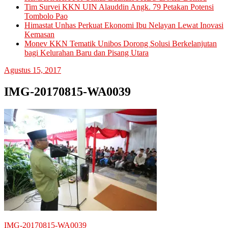
Tim Survei KKN UIN Alauddin Angk. 79 Petakan Potensi
Tombolo Pao
Himastat Unhas Perkuat Ekonomi Ibu Nelayan Lewat Inovasi
Kemasan
Monev KKN Tematik Unibos Dorong Solusi Berkelanjutan
bagi Kelurahan Baru dan Pisang Utara
Agustus 15, 2017
IMG-20170815-WA0039
Navigasi
IMG-20170815-WA0039