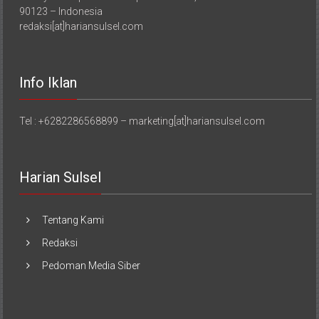
90123 – Indonesia
redaksi[at]hariansulsel.com
Info Iklan
Tel : +6282286568899 – marketing[at]hariansulsel.com
Harian Sulsel
Tentang Kami
Redaksi
Pedoman Media Siber