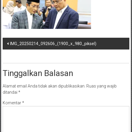
Navigasi
IMG_20250214_092606_(1900_x_980_piksel)
pos
Tinggalkan Balasan
Alamat email Anda tidak akan dipublikasikan.
Ruas yang wajib
ditandai
*
Komentar
*