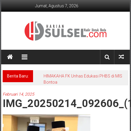
Lompat
Jumat, Agustus 7, 2026
ke
konten
Harian
Sulsel
Hadir
Berita Baru:
HIMAKAHA FK Unhas Edukasi PHBS di MIS
Untuk
Bontoa
Beda
Februari 14, 2025
IMG_20250214_092606_(1