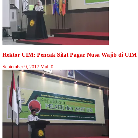
Rektor UIM: Pencak Silat Pagar Nusa Wajib di UIM
September 9, 2017
Muh
0