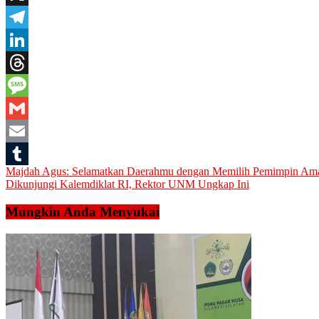
X
Telegram
LinkedIn
Threads
Message
Gmail
Email
Navigasi
Majdah Agus: Selamatkan Daerahmu dengan Memilih Pemimpin Am
Tumblr
Dikunjungi Kalemdiklat RI, Rektor UNM Ungkap Ini
pos
Mungkin Anda Menyukai