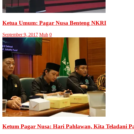
Ketua Umum: Pagar Nusa Benteng NKRI
September 9, 2017
Muh
0
Ketum Pagar Nusa: Hari Pahlawan, Kita Teladani P