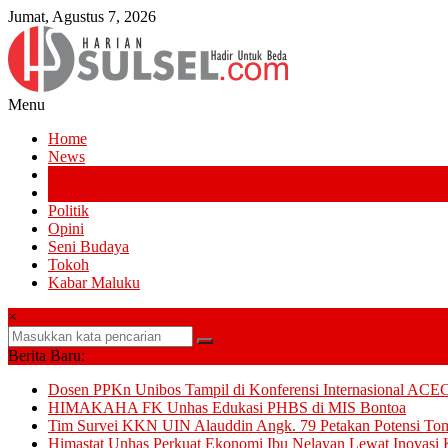
Lompat
Jumat, Agustus 7, 2026
ke
konten
Menu
Harian
Home
Sulsel
News
Pendidikan
Hadir
Olahraga
Untuk
Politik
Beda
Opini
Seni Budaya
Tokoh
Kabar Maluku
×
Berita Baru:
Dosen PPKn Unibos Tampil di Konferensi Internasional ACEC
HIMAKAHA FK Unhas Edukasi PHBS di MIS Bontoa
Tim Survei KKN UIN Alauddin Angk. 79 Petakan Potensi To
Himastat Unhas Perkuat Ekonomi Ibu Nelayan Lewat Inovasi