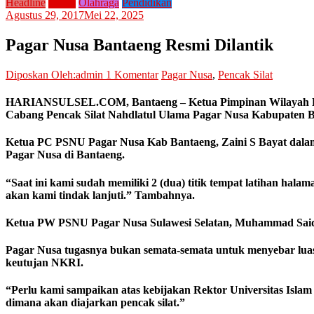
Headline
Home
Olahraga
Pendidikan
Agustus 29, 2017
Mei 22, 2025
Pagar Nusa Bantaeng Resmi Dilantik
Diposkan Oleh:admin
1 Komentar
Pagar Nusa
,
Pencak Silat
HARIANSULSEL.COM
, Bantaeng – Ketua Pimpinan Wilayah
Cabang Pencak Silat Nahdlatul Ulama Pagar Nusa Kabupaten Ban
Ketua PC PSNU Pagar Nusa Kab Bantaeng, Zaini S Bayat dalam
Pagar Nusa di Bantaeng.
“Saat ini kami sudah memiliki 2 (dua) titik tempat latihan ha
akan kami tindak lanjuti.” Tambahnya.
Ketua PW PSNU Pagar Nusa Sulawesi Selatan, Muhammad Said d
Pagar Nusa tugasnya bukan semata-semata untuk menyebar luas
keutujan NKRI.
“Perlu kami sampaikan atas kebijakan Rektor Universitas Isl
dimana akan diajarkan pencak silat.”