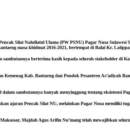
 Pencak Silat Nahdlatul Ulama (PW PSNU) Pagar Nusa Sulawesi
taeng masa khidmat 2016-2021, bertempat di Balai Kr. Latippa 
 sambutannya berterima kasih kepada seluruh stakeholder di K
laman Kemenag Kab. Bantaeng dan Pondok Pesantren As’adiyah Ban
alam sambutannya banyak menyinggung tentang eksistensi Paga
kan ajaran Pencak Silat NU, melainkan Pagar Nusa memiliki tug
am Makassar, Majdah Agus Arifin Nu’mang telah mewajibkan sel