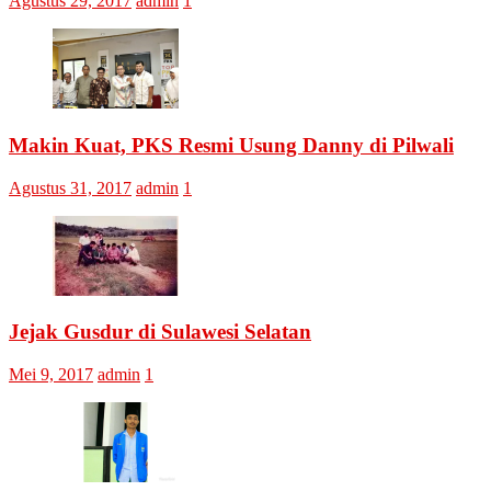
Agustus 29, 2017
admin
1
Makin Kuat, PKS Resmi Usung Danny di Pilwali
Agustus 31, 2017
admin
1
Jejak Gusdur di Sulawesi Selatan
Mei 9, 2017
admin
1