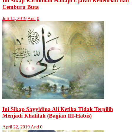
Ini Sikap Rasulullah Hadapi Ujaran Kebencian dan
Cemburu Buta
Juli 14, 2019
And
0
Ini Sikap Sayyidina Ali Ketika Tidak Terpilih
Menjadi Khalifah (Bagian III-Habis)
April 22, 2019
And
0