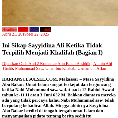
Headline
Home
News
Politik
April 21, 2019
Mei 22, 2025
Ini Sikap Sayyidina Ali Ketika Tidak
Terpilih Menjadi Khalifah (Bagian I)
Diposkan Oleh:And
2 Komentar
Abu Bakar Asshidiq
,
Ali bin Abi
Thalib
,
Muhammad Saw
,
Umar bin Khattab
,
Usman bin Affan
HARIANSULSULSEL.COM
, Makassar –
Masa Sayyidina
Abu Bakar
: Umat Islam sangat terkejut dan terguncang
ketika Nabi Muhammad saw. wafat pada 12 Rabiul Awwal
tahun ke-11 H atau 3 Juni 632 M. Bahkan diantara mereka
ada yang tidak percaya kalau Nabi Muhammad saw. telah
berpulang kehadirat Allah. Hingga akhirnya Sayyidina
Abu Bakar berdiri di tengah-tengah umat Islam dan
menyampaikan pidato tentang berita sedih itu.