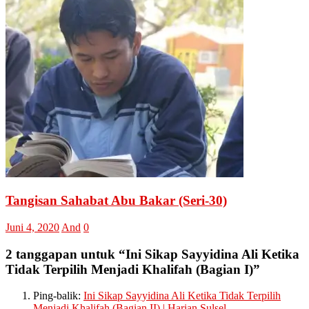
Tangisan Sahabat Abu Bakar (Seri-30)
Juni 4, 2020
And
0
2 tanggapan untuk “
Ini Sikap Sayyidina Ali Ketika
Tidak Terpilih Menjadi Khalifah (Bagian I)
”
Ping-balik:
Ini Sikap Sayyidina Ali Ketika Tidak Terpilih
Menjadi Khalifah (Bagian II) | Harian Sulsel