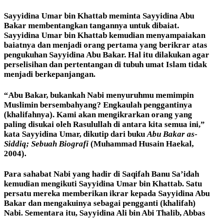
Sayyidina Umar bin Khattab meminta Sayyidina Abu
Bakar membentangkan tangannya untuk dibaiat.
Sayyidina Umar bin Khattab kemudian menyampaiakan
baiatnya dan menjadi orang pertama yang berikrar atas
pengukuhan Sayyidina Abu Bakar. Hal itu dilakukan agar
perselisihan dan pertentangan di tubuh umat Islam tidak
menjadi berkepanjangan.
“Abu Bakar, bukankah Nabi menyuruhmu memimpin
Muslimin bersembahyang? Engkaulah penggantinya
(khalifahnya). Kami akan mengikrarkan orang yang
paling disukai oleh Rasulullah di antara kita semua ini,”
kata Sayyidina Umar, dikutip dari buku
Abu Bakar as-
Siddiq; Sebuah Biografi
(Muhammad Husain Haekal,
2004).
Para sahabat Nabi yang hadir di Saqifah Banu Sa’idah
kemudian mengikuti Sayyidina Umar bin Khattab. Satu
persatu mereka memberikan ikrar kepada Sayyidina Abu
Bakar dan mengakuinya sebagai pengganti (khalifah)
Nabi. Sementara itu, Sayyidina Ali bin Abi Thalib, Abbas