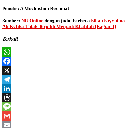
Penulis:
A Muchlishon Rochmat
Sumber:
NU Online
dengan judul berbeda
Sikap Sayyidina
Ali Ketika Tidak Terpilih Menjadi Khalifah (Bagian I)
Terkait
WhatsApp
Facebook
X
Telegram
LinkedIn
Threads
Message
Gmail