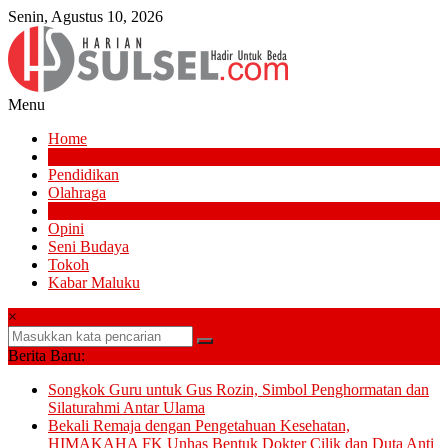
Lompat
Senin, Agustus 10, 2026
ke
konten
Menu
Harian
Home
Sulsel
News
Pendidikan
Hadir
Olahraga
Untuk
Politik
Beda
Opini
Seni Budaya
Tokoh
Kabar Maluku
×
Berita Baru:
Songkok Guru untuk Gus Rozin, Simbol Penghormatan dan
Silaturahmi Antar Ulama
Bekali Remaja dengan Pengetahuan Kesehatan,
HIMAKAHA FK Unhas Bentuk Dokter Cilik dan Duta Anti