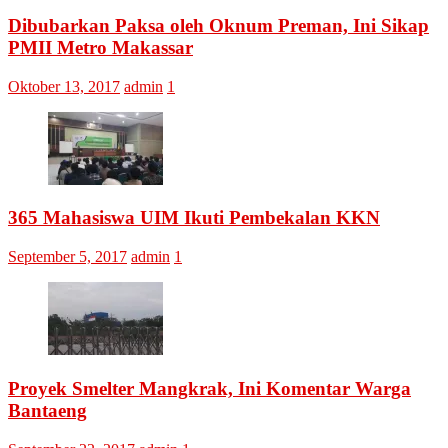
Dibubarkan Paksa oleh Oknum Preman, Ini Sikap
PMII Metro Makassar
Oktober 13, 2017
admin
1
365 Mahasiswa UIM Ikuti Pembekalan KKN
September 5, 2017
admin
1
Proyek Smelter Mangkrak, Ini Komentar Warga
Bantaeng