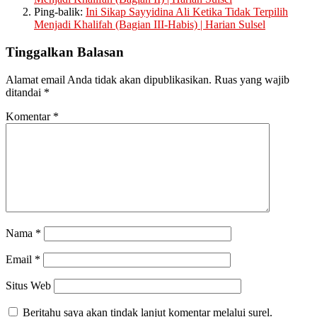
Ping-balik:
Ini Sikap Sayyidina Ali Ketika Tidak Terpilih
Menjadi Khalifah (Bagian III-Habis) | Harian Sulsel
Tinggalkan Balasan
Alamat email Anda tidak akan dipublikasikan.
Ruas yang wajib
ditandai
*
Komentar
*
Nama
*
Email
*
Situs Web
Beritahu saya akan tindak lanjut komentar melalui surel.