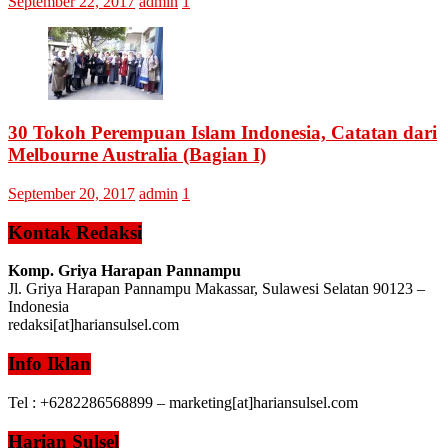
September 22, 2017
admin
1
30 Tokoh Perempuan Islam Indonesia, Catatan dari
Melbourne Australia (Bagian I)
September 20, 2017
admin
1
Kontak Redaksi
Komp. Griya Harapan Pannampu
Jl. Griya Harapan Pannampu Makassar, Sulawesi Selatan 90123 –
Indonesia
redaksi[at]hariansulsel.com
Info Iklan
Tel : +6282286568899 – marketing[at]hariansulsel.com
Harian Sulsel