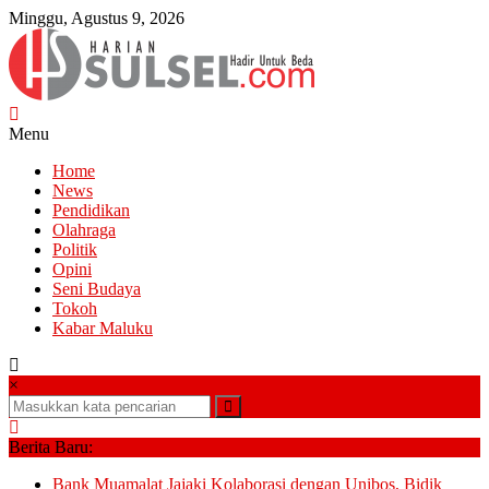
Lompat
Minggu, Agustus 9, 2026
ke
konten
Harian
Menu
Sulsel
Home
News
Hadir
Pendidikan
Untuk
Olahraga
Beda
Politik
Opini
Seni Budaya
Tokoh
Kabar Maluku
×
Berita Baru:
Bank Muamalat Jajaki Kolaborasi dengan Unibos, Bidik