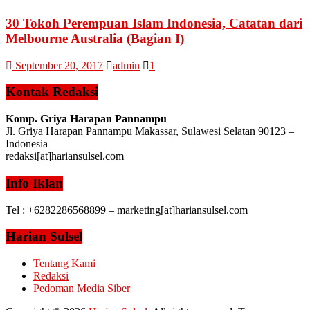
30 Tokoh Perempuan Islam Indonesia, Catatan dari
Melbourne Australia (Bagian I)
September 20, 2017
admin
1
Kontak Redaksi
Komp. Griya Harapan Pannampu
Jl. Griya Harapan Pannampu Makassar, Sulawesi Selatan 90123 –
Indonesia
redaksi[at]hariansulsel.com
Info Iklan
Tel : +6282286568899 – marketing[at]hariansulsel.com
Harian Sulsel
Tentang Kami
Redaksi
Pedoman Media Siber