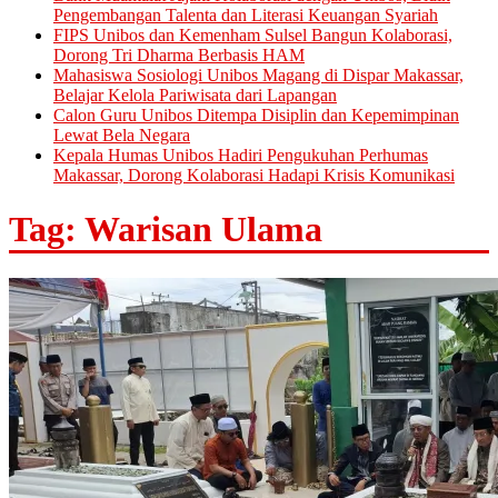
Pengembangan Talenta dan Literasi Keuangan Syariah
FIPS Unibos dan Kemenham Sulsel Bangun Kolaborasi,
Dorong Tri Dharma Berbasis HAM
Mahasiswa Sosiologi Unibos Magang di Dispar Makassar,
Belajar Kelola Pariwisata dari Lapangan
Calon Guru Unibos Ditempa Disiplin dan Kepemimpinan
Lewat Bela Negara
Kepala Humas Unibos Hadiri Pengukuhan Perhumas
Makassar, Dorong Kolaborasi Hadapi Krisis Komunikasi
Tag: Warisan Ulama