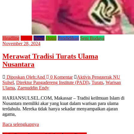
Headline
Home
News
Opini
Pendidikan
Seni Budaya
November 28, 2024
Merawat Tradisi Turats Ulama
Nusantara
Diposkan Oleh:And
0 Komentar
Aktivis Penggerak NU
Sulsel
,
Direktur Pangadereng Institute (PADI)
,
Turats
,
Warisan
Ulama
,
Zaenuddin Endy
HARIANSULSEL.COM, Makassar – Tradisi keilmuan Islam di
Nusantara memiliki akar yang kuat dalam warisan para ulama
terdahulu. Mereka tidak hanya sekadar menyampaikan ajaran
agama,
Baca selengkapnya