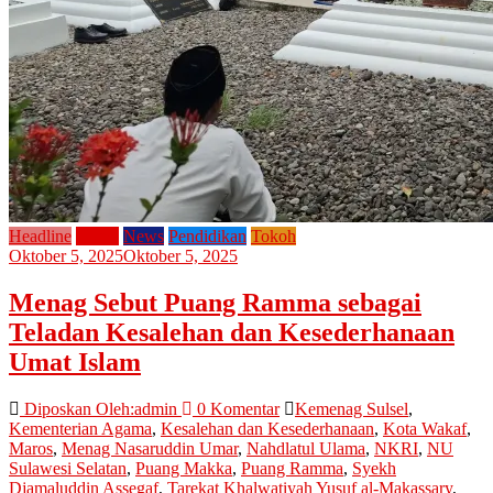
Headline
Home
News
Pendidikan
Tokoh
Oktober 5, 2025
Oktober 5, 2025
Menag Sebut Puang Ramma sebagai
Teladan Kesalehan dan Kesederhanaan
Umat Islam
Diposkan Oleh:admin
0 Komentar
Kemenag Sulsel
,
Kementerian Agama
,
Kesalehan dan Kesederhanaan
,
Kota Wakaf
,
Maros
,
Menag Nasaruddin Umar
,
Nahdlatul Ulama
,
NKRI
,
NU
Sulawesi Selatan
,
Puang Makka
,
Puang Ramma
,
Syekh
Djamaluddin Assegaf
,
Tarekat Khalwatiyah Yusuf al-Makassary
,