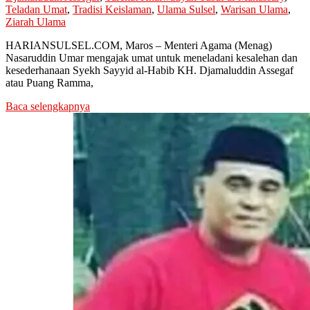
Teladan Umat
,
Tradisi Keislaman
,
Ulama Sulsel
,
Warisan Ulama
,
Ziarah Ulama
HARIANSULSEL.COM, Maros – Menteri Agama (Menag)
Nasaruddin Umar mengajak umat untuk meneladani kesalehan dan
kesederhanaan Syekh Sayyid al-Habib KH. Djamaluddin Assegaf
atau Puang Ramma,
Baca selengkapnya