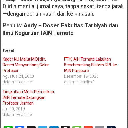
Djidin menilai jurnal saya, tanpa sekat, tanpa jarak
—dengan penuh kasih dan keikhlasan.
Penulis:
Andy – Dosen Fakultas Tarbiyah dan
Ilmu Keguruan IAIN Ternate
Terkait
Kader NU Malut M Djidin,
FTIK IAIN Ternate Lakukan
Resmi Menyandang Gelar
Benchmarking Sistem RPL ke
Profesor
IAIN Parepare
Agustus 24, 2020
Desember 18, 2025
dalam "Headline"
dalam "Headline"
Tingkatkan Mutu Pendidikan,
IAIN Ternate Datangkan
Profesor Jerman
Juli 30, 2019
dalam "Headline"