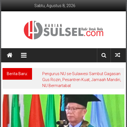
Lompat
Sabtu, Agustus 8, 2026
ke
konten
Harian
Sulsel
Hadir
Berita Baru:
Pengurus NU se-Sulawesi Sambut Gagasan
Untuk
Gus Rozin, Pesantren Kuat, Jamaah Mandiri,
Beda
NU Bermartabat