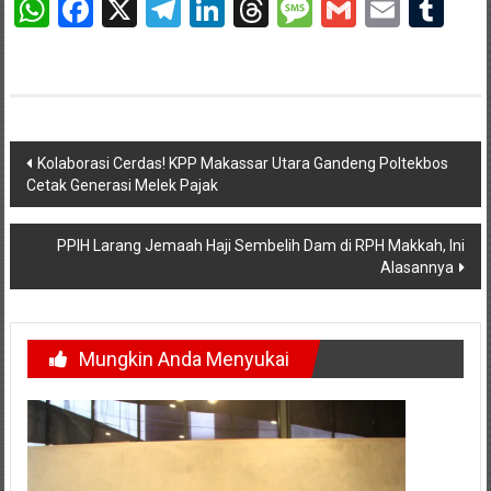
WhatsApp
Facebook
X
Telegram
LinkedIn
Threads
Message
Gmail
Email
Tu
Navigasi
Kolaborasi Cerdas! KPP Makassar Utara Gandeng Poltekbos
Cetak Generasi Melek Pajak
pos
PPIH Larang Jemaah Haji Sembelih Dam di RPH Makkah, Ini
Alasannya
Mungkin Anda Menyukai