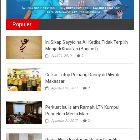
Populer
Ini Sikap Sayyidina Ali Ketika Tidak Terpilih
Menjadi Khalifah (Bagian I)
April 21, 2019
2
Golkar Tutup Peluang Danny di Pilwali
Makassar
Agustus 31, 2017
2
Perkuat Isu Islam Ramah, LTN Kumpul
Pengelola Media Islam
Agustus 21, 2017
2
Pagar Nusa Bantaeng Resmi Dilantik