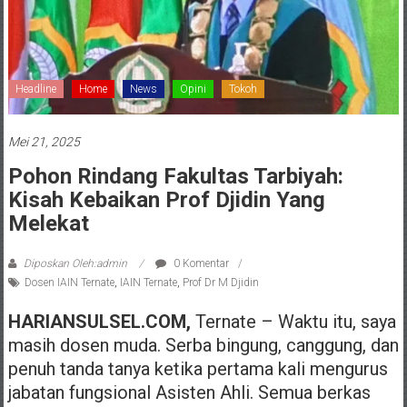
Headline
Home
News
Opini
Tokoh
Mei 21, 2025
Pohon Rindang Fakultas Tarbiyah:
Kisah Kebaikan Prof Djidin Yang
Melekat
Diposkan Oleh:admin
0 Komentar
Dosen IAIN Ternate
,
IAIN Ternate
,
Prof Dr M Djidin
HARIANSULSEL.COM,
Ternate – Waktu itu, saya
masih dosen muda. Serba bingung, canggung, dan
penuh tanda tanya ketika pertama kali mengurus
jabatan fungsional Asisten Ahli. Semua berkas