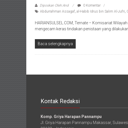
Diposkan Oleh:And
0 Komentar
Abdurrahman Assagaf
,
al-Habib Idrus bin Salim Al-Jufri
,
HARIANSULSEL.COM, Ternate – Komisariat Wilayah A
mengecam keras tindakan penistaan yang dilakukan 
Baca selengkapnya
Kontak Redaksi
Komp. Griya Harapan Pannampu
Jl. Griya Harapan Pannampu Makassar, Sulawesi