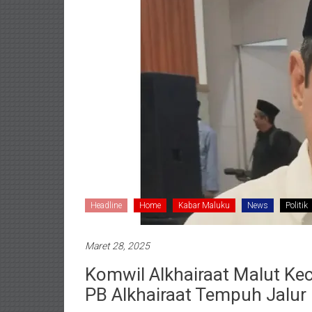
Headline
Home
Kabar Maluku
News
Politik
Maret 28, 2025
Komwil Alkhairaat Malut Ke
PB Alkhairaat Tempuh Jalu