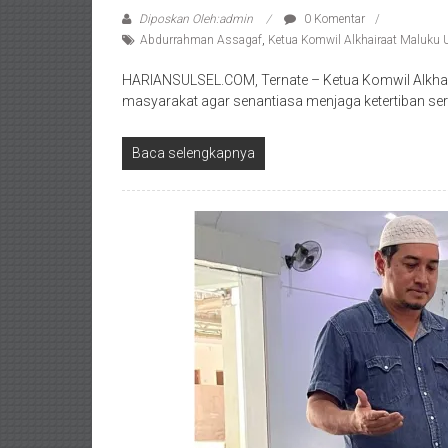
Diposkan Oleh:admin
0 Komentar
Abdurrahman Assagaf
,
Ketua Komwil Alkhairaat Maluku
HARIANSULSEL.COM, Ternate – Ketua Komwil Alkha
masyarakat agar senantiasa menjaga ketertiban se
Baca selengkapnya