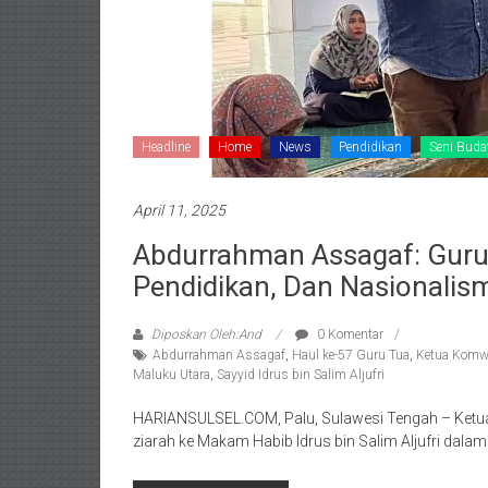
Headline
Home
News
Pendidikan
Seni Buda
April 11, 2025
Abdurrahman Assagaf: Guru
Pendidikan, Dan Nasionalis
Diposkan Oleh:And
0 Komentar
Abdurrahman Assagaf
,
Haul ke-57 Guru Tua
,
Ketua Komwi
Maluku Utara
,
Sayyid Idrus bin Salim Aljufri
HARIANSULSEL.COM, Palu, Sulawesi Tengah – Ketu
ziarah ke Makam Habib Idrus bin Salim Aljufri dala