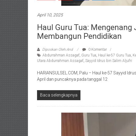
April 10, 2025
Haul Guru Tua: Mengenang J
Membangun Pendidikan
Diposkan Oleh:And
0 Komentar
Abdurrahman Assagaf
,
Guru Tua
,
Haul ke-57 Guru Tua
,
K
Utara Abdurrahman Assagaf
,
Sayyid Idrus bin Salim Aljufri
HARIANSULSEL.COM, Palu – Haul ke-57 Sayyid Idrus b
April dan puncaknya pada tanggal 12
Baca selengkapnya