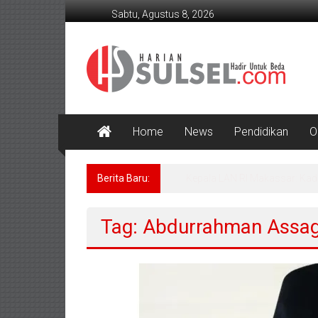
Lompat
Sabtu, Agustus 8, 2026
ke
konten
Harian
Sulsel
Hadir
Untuk
Home
News
Pendidikan
O
Beda
Berita Baru:
BERITA FOTO: Gus Rozin Sil
Tag: Abdurrahman Assa