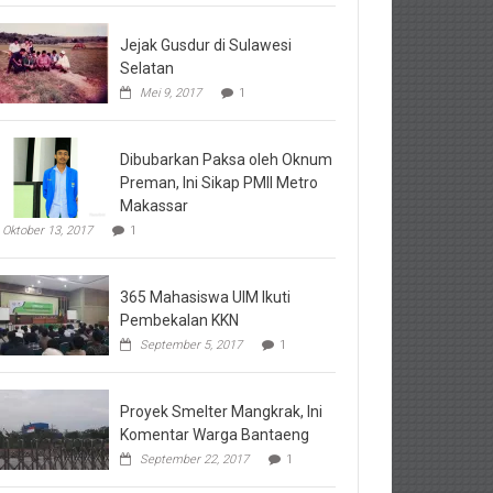
Jejak Gusdur di Sulawesi
Selatan
Mei 9, 2017
1
Dibubarkan Paksa oleh Oknum
Preman, Ini Sikap PMII Metro
Makassar
Oktober 13, 2017
1
365 Mahasiswa UIM Ikuti
Pembekalan KKN
September 5, 2017
1
Proyek Smelter Mangkrak, Ini
Komentar Warga Bantaeng
September 22, 2017
1