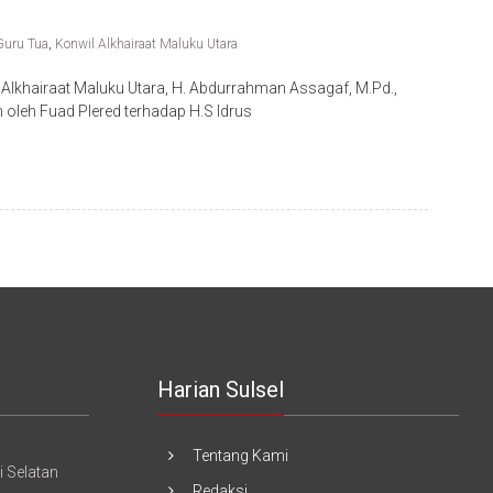
Guru Tua
,
Konwil Alkhairaat Maluku Utara
lkhairaat Maluku Utara, H. Abdurrahman Assagaf, M.Pd.,
oleh Fuad Plered terhadap H.S Idrus
Harian Sulsel
Tentang Kami
 Selatan
Redaksi