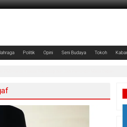
lahraga
Politik
Opini
Seni Budaya
Tokoh
Kabar
aturahim bersama Jajaran PWNU dan PCNU di Kawasan Sulawesi
gaf