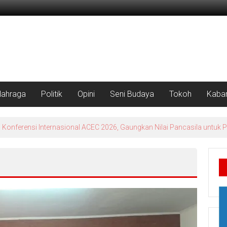
lahraga
Politik
Opini
Seni Budaya
Tokoh
Kabar
 Konferensi Internasional ACEC 2026, Gaungkan Nilai Pancasila untuk