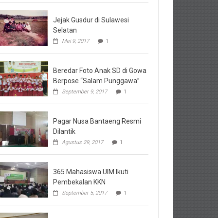
Jejak Gusdur di Sulawesi
Selatan
Mei 9, 2017
1
Beredar Foto Anak SD di Gowa
Berpose “Salam Punggawa”
September 9, 2017
1
Pagar Nusa Bantaeng Resmi
Dilantik
Agustus 29, 2017
1
365 Mahasiswa UIM Ikuti
Pembekalan KKN
September 5, 2017
1