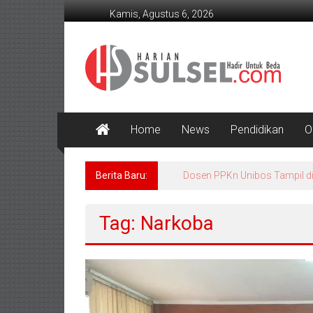
Lompat
Kamis, Agustus 6, 2026
ke
konten
Harian
Sulsel
Hadir
Untuk
Home
News
Pendidikan
O
Beda
Berita Baru:
Dosen PPKn Unibos Tampil di
Tag: Narkoba