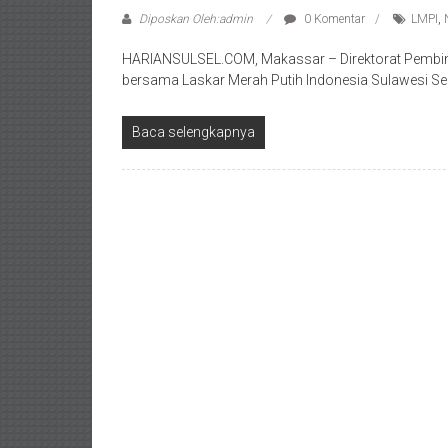
Diposkan Oleh:admin
0 Komentar
LMPI
,
HARIANSULSEL.COM, Makassar – Direktorat Pembin
bersama Laskar Merah Putih Indonesia Sulawesi S
Baca selengkapnya