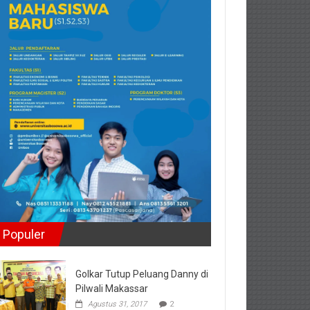
Populer
Golkar Tutup Peluang Danny di
Pilwali Makassar
Agustus 31, 2017
2