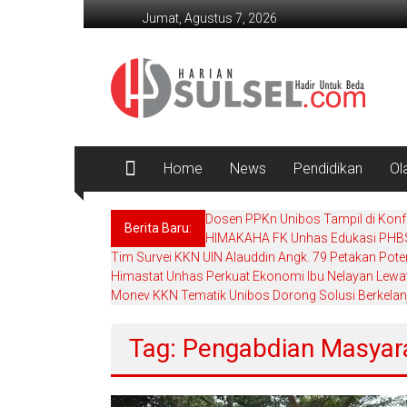
Lompat
Jumat, Agustus 7, 2026
ke
konten
Harian
Sulsel
Hadir
Untuk
Home
News
Pendidikan
Ol
Beda
Dosen PPKn Unibos Tampil di Konfe
Berita Baru:
HIMAKAHA FK Unhas Edukasi PHBS
Tim Survei KKN UIN Alauddin Angk. 79 Petakan Pot
Himastat Unhas Perkuat Ekonomi Ibu Nelayan Lewa
Monev KKN Tematik Unibos Dorong Solusi Berkelanj
Tag: Pengabdian Masyar