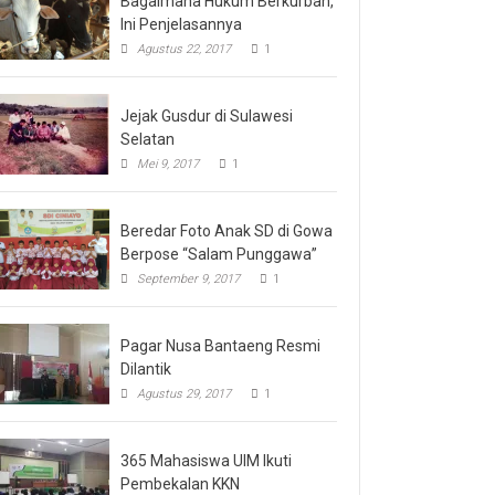
Bagaimana Hukum Berkurban,
Ini Penjelasannya
Agustus 22, 2017
1
Jejak Gusdur di Sulawesi
Selatan
Mei 9, 2017
1
Beredar Foto Anak SD di Gowa
Berpose “Salam Punggawa”
September 9, 2017
1
Pagar Nusa Bantaeng Resmi
Dilantik
Agustus 29, 2017
1
365 Mahasiswa UIM Ikuti
Pembekalan KKN