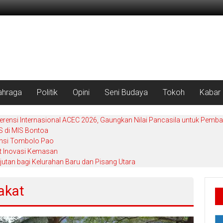
ahraga
Politik
Opini
Seni Budaya
Tokoh
Kabar
rensi Internasional ACEC 2026, Gaungkan Nilai Pancasila untuk Pemb
 di MIS Bontoa
ensi Tombolo Pao
t Inovasi Kemasan
utan bagi Kelurahan Baru dan Pisang Utara
akat