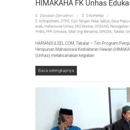
HIMAKAHA FK Unhas Edukas
Diposkan Oleh:admin
0 Komentar
Antropometri
,
CTPS
,
Cuci Tangan Pakai Sabun
,
Desa Popo
,
anak
,
mahasiswa Unhas
,
MIS Bontoa
,
OCEANS
,
Pencegahan 
PHBS
,
PPK Ormawa
,
Sikat Gigi Bersama
,
SIPADIA
,
Takalar
,
Un
HARIANSULSEL.COM, Takalar – Tim Program Peng
Himpunan Mahasiswa Kedokteran Hewan (HIMAKAHA)
(Unhas) melaksanakan kegiatan
Baca selengkapnya