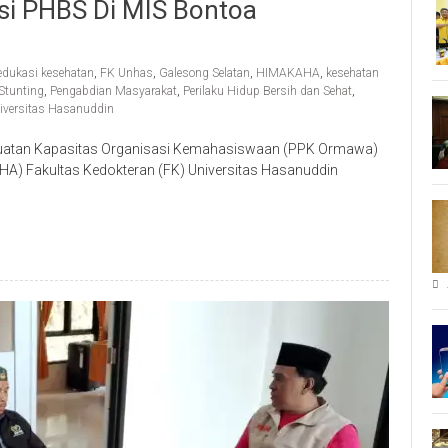
i PHBS Di MIS Bontoa
edukasi kesehatan
,
FK Unhas
,
Galesong Selatan
,
HIMAKAHA
,
kesehatan
Stunting
,
Pengabdian Masyarakat
,
Perilaku Hidup Bersih dan Sehat
,
iversitas Hasanuddin
uatan Kapasitas Organisasi Kemahasiswaan (PPK Ormawa)
 Fakultas Kedokteran (FK) Universitas Hasanuddin