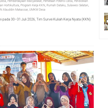
Desa
,
Pemberdayaan Masyarakat
,
Pemetaan Potensi Desa
,
Pendidikan
ian Hortikultura
,
Program Kerja KKN
,
Rumah Dataku
,
Sulawesi Selatan
,
IN Alauddin Makassar
,
UMKM Desa
pada 30–31 Juli 2026, Tim Survei Kuliah Kerja Nyata (KKN)