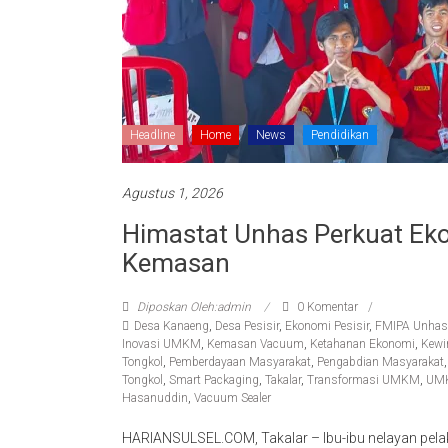
Headline
Home
News
Pendidikan
Agustus 1, 2026
Himastat Unhas Perkuat Eko
Kemasan
Diposkan Oleh:admin
0 Komentar
Desa Kanaeng
,
Desa Pesisir
,
Ekonomi Pesisir
,
FMIPA Unhas
Inovasi UMKM
,
Kemasan Vacuum
,
Ketahanan Ekonomi
,
Kewi
Tongkol
,
Pemberdayaan Masyarakat
,
Pengabdian Masyarakat
Tongkol
,
Smart Packaging
,
Takalar
,
Transformasi UMKM
,
UM
Hasanuddin
,
Vacuum Sealer
HARIANSULSEL.COM, Takalar – Ibu-ibu nelayan pel