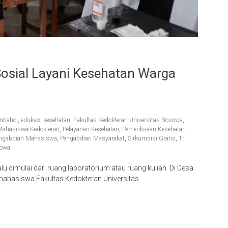
Sosial Layani Kesehatan Warga
mbahoi
,
edukasi kesehatan
,
Fakultas Kedokteran Universitas Bosowa
,
Mahasiswa Kedokteran
,
Pelayanan Kesehatan
,
Pemeriksaan Kesehatan
ngabdian Mahasiswa
,
Pengabdian Masyarakat
,
Sirkumsisi Gratis
,
Tri
sowa
dimulai dari ruang laboratorium atau ruang kuliah. Di Desa
ahasiswa Fakultas Kedokteran Universitas