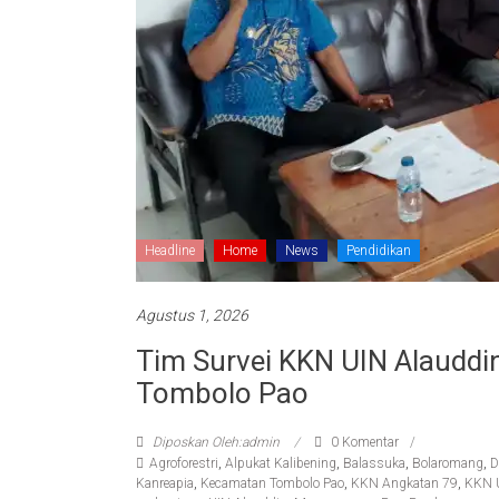
Headline
Home
News
Pendidikan
Agustus 1, 2026
Tim Survei KKN UIN Alauddi
Tombolo Pao
Diposkan Oleh:admin
0 Komentar
Agroforestri
,
Alpukat Kalibening
,
Balassuka
,
Bolaromang
,
D
Kanreapia
,
Kecamatan Tombolo Pao
,
KKN Angkatan 79
,
KKN U