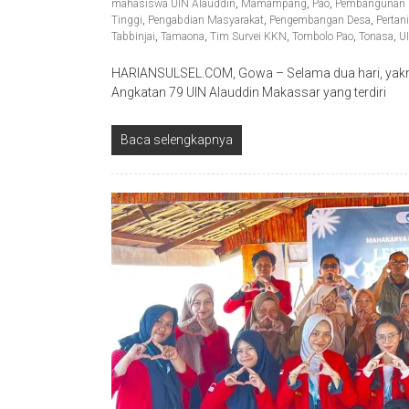
mahasiswa UIN Alauddin
,
Mamampang
,
Pao
,
Pembangunan 
Tinggi
,
Pengabdian Masyarakat
,
Pengembangan Desa
,
Pertan
Tabbinjai
,
Tamaona
,
Tim Survei KKN
,
Tombolo Pao
,
Tonasa
,
U
HARIANSULSEL.COM, Gowa – Selama dua hari, yakni 
Angkatan 79 UIN Alauddin Makassar yang terdiri
Baca selengkapnya