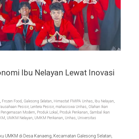
nomi Ibu Nelayan Lewat Inovasi
,
Frozen Food
,
Galesong Selatan
,
Himastat FMIPA Unhas
,
Ibu Nelayan
,
rausahaan Pesisir
,
Lentera Pesisir
,
mahasiswa Unhas
,
Olahan Ikan
,
Pengemasan Modern
,
Produk Lokal
,
Produk Perikanan
,
Sambal Ikan
KM
,
UMKM Nelayan
,
UMKM Perikanan
,
Unhas
,
Universitas
aku UMKM di Desa Kanaeng, Kecamatan Galesong Selatan,