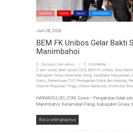
Headline
Home
News
Pendidikan
Juni 28, 2026
BEM FK Unibos Gelar Bakti 
Manimbahoi
Diposkan Oleh:admin
0 Komentar
aksi sosial
,
Bakti Sosial 2026
,
BEM FK Unibos
,
Desa Mani
Kabupaten Gowa
,
Kecamatan Parigi
,
Kesehatan Masyarakat
,
Gratis
,
Pemeriksaan THT
,
Pencegahan Rokok dan Narkoba
,
Pe
Dharma Perguruan Tinggi
,
Unibos Makassar
,
Universitas Bo
HARIANSULSEL.COM, Gowa – Pengabdian tidak selalu 
Manimbahoi, Kecamatan Parigi, Kabupaten Gowa, m
Baca selengkapnya