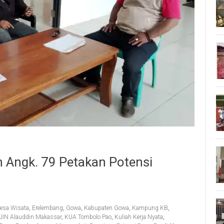
n Angk. 79 Petakan Potensi
esa Wisata
,
Erelembang
,
Gowa
,
Kabupaten Gowa
,
Kampung KB
,
IN Alauddin Makassar
,
KUA Tombolo Pao
,
Kuliah Kerja Nyata
,