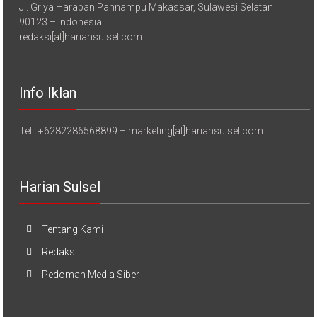
Komp. Griya Harapan Pannampu
Jl. Griya Harapan Pannampu Makassar, Sulawesi Selatan
90123 – Indonesia
redaksi[at]hariansulsel.com
Info Iklan
Tel : +6282286568899 – marketing[at]hariansulsel.com
Harian Sulsel
Tentang Kami
Redaksi
Pedoman Media Siber