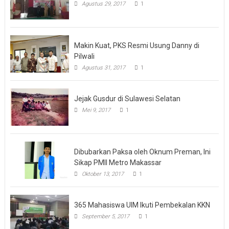
Pagar Nusa Bantaeng Resmi Dilantik
Agustus 29, 2017
1
Makin Kuat, PKS Resmi Usung Danny di
Pilwali
Agustus 31, 2017
1
Jejak Gusdur di Sulawesi Selatan
Mei 9, 2017
1
Dibubarkan Paksa oleh Oknum Preman, Ini
Sikap PMII Metro Makassar
Oktober 13, 2017
1
365 Mahasiswa UIM Ikuti Pembekalan KKN
September 5, 2017
1