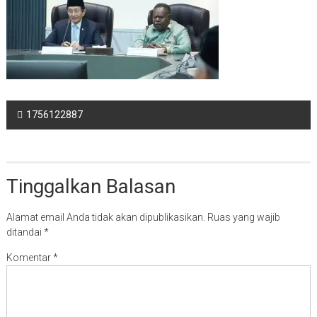
Navigasi
1756122887
pos
Tinggalkan Balasan
Alamat email Anda tidak akan dipublikasikan.
Ruas yang wajib
ditandai
*
Komentar
*