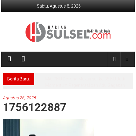
Lompat
Sabtu, Agustus 8, 2026
ke
konten
Harian
Sulsel
Hadir
Berita Baru:
Kemenag Dorong Penguatan Riset
Untuk
Keagamaan untuk Menjawab Persoalan
Beda
Masyarakat
Agustus 26, 2025
1756122887