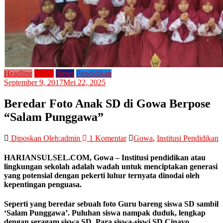
Headline
Home
News
Pendidikan
September 9, 2017
Mei 22, 2025
Beredar Foto Anak SD di Gowa Berpose
“Salam Punggawa”
Diposkan Oleh:admin
1 Komentar
Gowa
,
Institusi Pendidikan
HARIANSULSEL.COM
, Gowa – Institusi pendidikan atau
lingkungan sekolah adalah wadah untuk menciptakan generasi
yang potensial dengan pekerti luhur ternyata dinodai oleh
kepentingan penguasa.
Seperti yang beredar sebuah foto Guru bareng siswa SD sambil
‘Salam Punggawa’. Puluhan siswa nampak duduk, lengkap
dengan seragam siswa SD. Para siswa-siswi SD Cinayo,