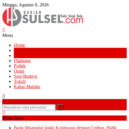
Lompat
Minggu, Agustus 9, 2026
ke
konten
Harian
Menu
Sulsel
Home
News
Hadir
Pendidikan
Untuk
Olahraga
Beda
Politik
Opini
Seni Budaya
Tokoh
Kabar Maluku
×
Berita Baru:
Bank Muamalat Jajaki Kolaborasi dengan Unibos, Bidik