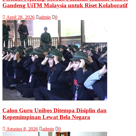
Gandeng UiTM Malaysia untuk Riset Kolaboratif
April 28, 2026
admin
0
Calon Guru Unibos Ditempa Disiplin dan
Kepemimpinan Lewat Bela Negara
Agustus 8, 2026
admin
0