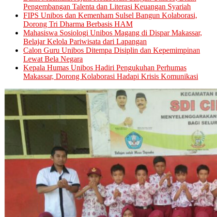
Pengembangan Talenta dan Literasi Keuangan Syariah
FIPS Unibos dan Kemenham Sulsel Bangun Kolaborasi,
Dorong Tri Dharma Berbasis HAM
Mahasiswa Sosiologi Unibos Magang di Dispar Makassar,
Belajar Kelola Pariwisata dari Lapangan
Calon Guru Unibos Ditempa Disiplin dan Kepemimpinan
Lewat Bela Negara
Kepala Humas Unibos Hadiri Pengukuhan Perhumas
Makassar, Dorong Kolaborasi Hadapi Krisis Komunikasi