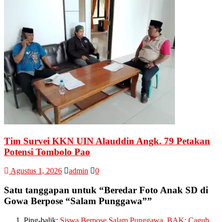
Tim Survei KKN UIN Alauddin Angk. 79 Petakan
Potensi Tombolo Pao
Agustus 1, 2026
admin
0
Satu tanggapan untuk “
Beredar Foto Anak SD di
Gowa Berpose “Salam Punggawa”
”
Ping-balik:
Siswa Berpose Salam Punggawa, BAK: Cagub