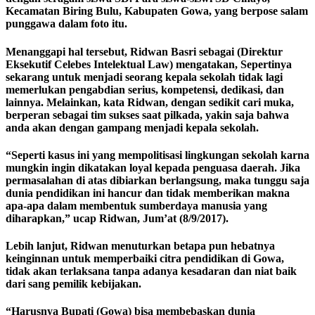
Kecamatan Biring Bulu, Kabupaten Gowa, yang berpose salam
punggawa dalam foto itu.
Menanggapi hal tersebut, Ridwan Basri sebagai (Direktur
Eksekutif Celebes Intelektual Law) mengatakan, Sepertinya
sekarang untuk menjadi seorang kepala sekolah tidak lagi
memerlukan pengabdian serius, kompetensi, dedikasi, dan
lainnya. Melainkan, kata Ridwan, dengan sedikit cari muka,
berperan sebagai tim sukses saat pilkada, yakin saja bahwa
anda akan dengan gampang menjadi kepala sekolah.
“Seperti kasus ini yang mempolitisasi lingkungan sekolah karna
mungkin ingin dikatakan loyal kepada penguasa daerah. Jika
permasalahan di atas dibiarkan berlangsung, maka tunggu saja
dunia pendidikan ini hancur dan tidak memberikan makna
apa-apa dalam membentuk sumberdaya manusia yang
diharapkan,” ucap Ridwan, Jum’at (8/9/2017).
Lebih lanjut, Ridwan menuturkan betapa pun hebatnya
keinginnan untuk memperbaiki citra pendidikan di Gowa,
tidak akan terlaksana tanpa adanya kesadaran dan niat baik
dari sang pemilik kebijakan.
“Harusnya Bupati (Gowa) bisa membebaskan dunia